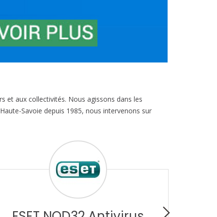
c
h
e
r
c
h
e
s et aux collectivités. Nous agissons dans les
a Haute-Savoie depuis 1985, nous intervenons sur
ESET NOD32 Antivirus
Ke