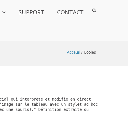
A
SUPPORT
CONTACT
ff
i
c
h
e
r
l
e
Acceuil
Ecoles
f
o
r
m
u
l
a
i
r
cial qui interprète et modifie en direct 
e
’image sur le tableau avec un stylet ad hoc 
d
ec une souris)." Définition extraite du 
e
r
e