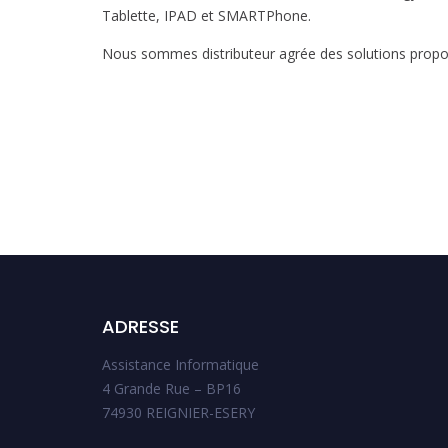
Tablette, IPAD et SMARTPhone.
Nous sommes distributeur agrée des solutions propo
ADRESSE
Assistance Informatique
4 Grande Rue – BP16
74930 REIGNIER-ESERY