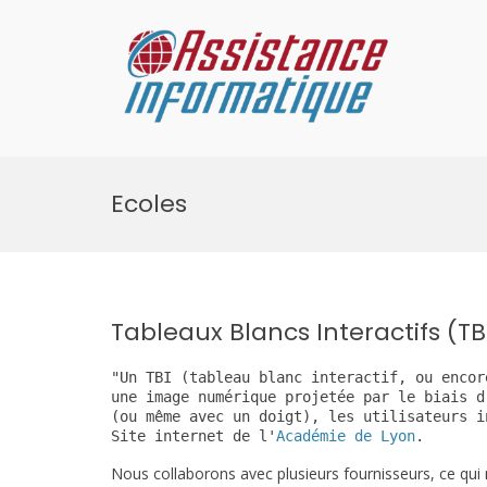
A
l
l
e
Assist
r
a
u
c
o
n
Ecoles
t
e
n
u
Tableaux Blancs Interactifs (TB
"Un TBI (tableau blanc interactif, ou encor
une image numérique projetée par le biais d
(ou même avec un doigt), les utilisateurs i
Site internet de l'
Académie de Lyon
.
Nous collaborons avec plusieurs fournisseurs, ce qui