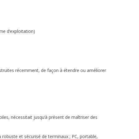
c
h
e
r
c
h
e d’exploitation)
e
nstruites récemment, de façon à étendre ou améliorer
iles, nécessitait jusqu’à présent de maîtriser des
 robuste et sécurisé de terminaux ; PC, portable,